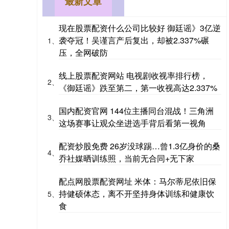
最新文章
现在股票配资什么公司比较好 御廷谣》3亿逆
袭夺冠！吴谨言产后复出，却被2.337%碾
1、
压，全网破防
线上股票配资网站 电视剧收视率排行榜，
2、
《御廷谣》跌至第二，第一收视高达2.337%
国内配资官网 144位主播同台混战！三角洲
3、
这场赛事让观众坐进选手背后看第一视角
配资炒股免费 26岁没球踢…曾1.3亿身价的桑
4、
乔社媒晒训练照，当前无合同+无下家
配点网股票配资网址 米体：马尔蒂尼依旧保
持健硕体态，离不开坚持身体训练和健康饮
5、
食