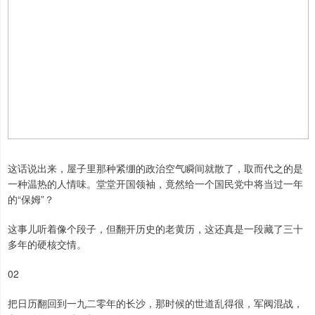
这话说出来，屋子里那种紧绷的政治空气瞬间就散了，取而代之的是
一种温热的人情味。堂堂开国领袖，竟然给一个国民党中将当过一年
的“保姆”？
这事儿听着像个段子，但翻开历史的老黄历，这还真是一段藏了三十
多年的硬核交情。
02
把日历翻回到一九二零年的长沙，那时候的世道乱得很，军阀混战，