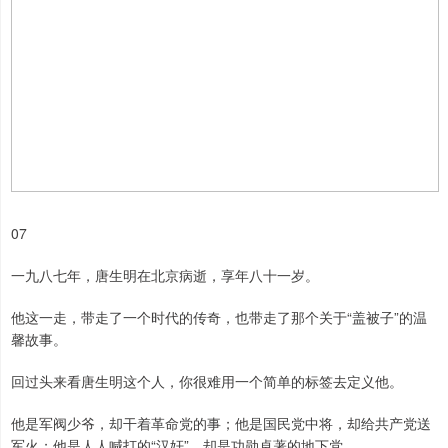
07
一九八七年，唐生明在北京病逝，享年八十一岁。
他这一走，带走了一个时代的传奇，也带走了那个关于“盖被子”的温
馨故事。
回过头来看唐生明这个人，你很难用一个简单的标签去定义他。
他是军阀少爷，却干着革命党的事；他是国民党中将，却给共产党送
军火；他是人人喊打的“汉奸”，却是功勋卓著的地下党。