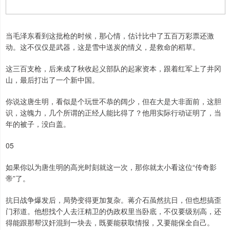
当毛泽东看到这批枪的时候，那心情，估计比中了五百万彩票还激
动。这不仅仅是武器，这是雪中送炭的情义，是救命的稻草。
这三百支枪，后来成了秋收起义部队的起家资本，跟着红军上了井冈
山，最后打出了一个新中国。
你说这唐生明，看似是个玩世不恭的阔少，但在大是大非面前，这胆
识，这魄力，几个所谓的正经人能比得了？他用实际行动证明了，当
年的被子，没白盖。
05
如果你以为唐生明的高光时刻就这一次，那你就太小看这位“传奇影
帝”了。
抗日战争爆发后，局势变得更加复杂。蒋介石虽然抗日，但也想搞歪
门邪道。他想找个人去汪精卫的伪政权里当卧底，不仅要级别高，还
得能跟那帮汉奸混到一块去，既要能获取情报，又要能保全自己。