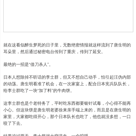
就在这看似醉生梦死的日子里，无数绝密情报就这样流到了唐生明的
耳朵里，然后通过秘密电台传到了重庆，传到了延安。
最绝的一招是“借刀杀人”。
日本人想除掉不听话的李士群，但又不想自己动手，怕引起汪伪内部
的动荡。唐生明看准了机会，在一次家宴上，配合日本宪兵队队长，
给李士群吃了一块“加了料”的牛肉饼。
这李士群也是个老特务了，平时吃东西都要银针试毒，小心得不能再
小心。但这块饼是唐生明老婆徐来亲手端上来的，而且是在唐生明的
家里，大家都吃得开心，那个日本队长也吃了，他也就没多想，一口
咬了下去。
结果没过两天，李士群就七窍流血，一命呜呼。