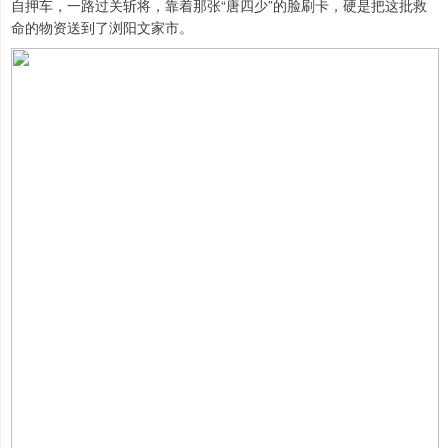
自押车，一路过关斩将，靠着那张“唐四少”的脸刷卡，硬是把这批救
命的物资送到了浏阳文家市。