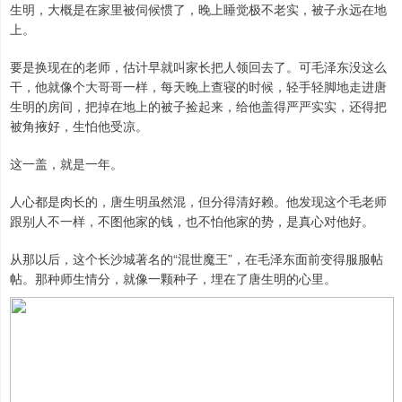
生明，大概是在家里被伺候惯了，晚上睡觉极不老实，被子永远在地
上。
要是换现在的老师，估计早就叫家长把人领回去了。可毛泽东没这么
干，他就像个大哥哥一样，每天晚上查寝的时候，轻手轻脚地走进唐
生明的房间，把掉在地上的被子捡起来，给他盖得严严实实，还得把
被角掖好，生怕他受凉。
这一盖，就是一年。
人心都是肉长的，唐生明虽然混，但分得清好赖。他发现这个毛老师
跟别人不一样，不图他家的钱，也不怕他家的势，是真心对他好。
从那以后，这个长沙城著名的“混世魔王”，在毛泽东面前变得服服帖
帖。那种师生情分，就像一颗种子，埋在了唐生明的心里。