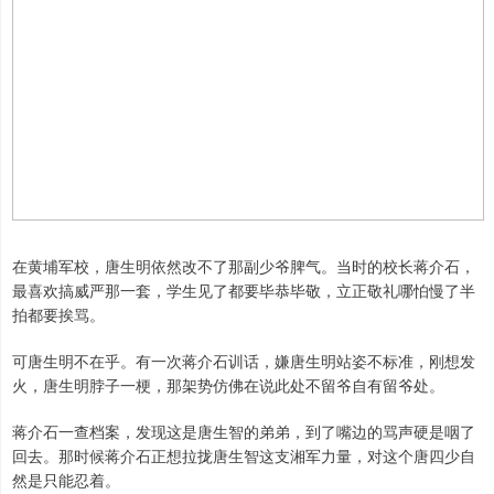
在黄埔军校，唐生明依然改不了那副少爷脾气。当时的校长蒋介石，
最喜欢搞威严那一套，学生见了都要毕恭毕敬，立正敬礼哪怕慢了半
拍都要挨骂。
可唐生明不在乎。有一次蒋介石训话，嫌唐生明站姿不标准，刚想发
火，唐生明脖子一梗，那架势仿佛在说此处不留爷自有留爷处。
蒋介石一查档案，发现这是唐生智的弟弟，到了嘴边的骂声硬是咽了
回去。那时候蒋介石正想拉拢唐生智这支湘军力量，对这个唐四少自
然是只能忍着。