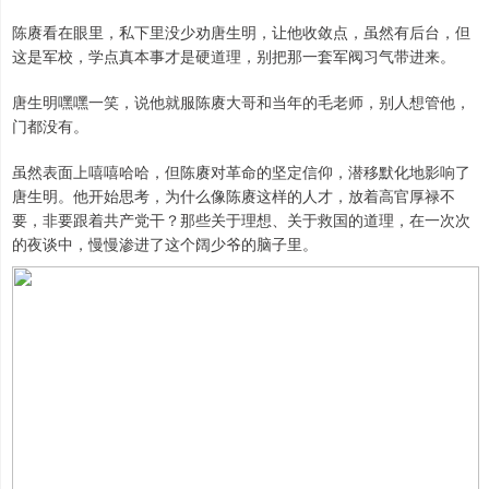
陈赓看在眼里，私下里没少劝唐生明，让他收敛点，虽然有后台，但
这是军校，学点真本事才是硬道理，别把那一套军阀习气带进来。
唐生明嘿嘿一笑，说他就服陈赓大哥和当年的毛老师，别人想管他，
门都没有。
虽然表面上嘻嘻哈哈，但陈赓对革命的坚定信仰，潜移默化地影响了
唐生明。他开始思考，为什么像陈赓这样的人才，放着高官厚禄不
要，非要跟着共产党干？那些关于理想、关于救国的道理，在一次次
的夜谈中，慢慢渗进了这个阔少爷的脑子里。