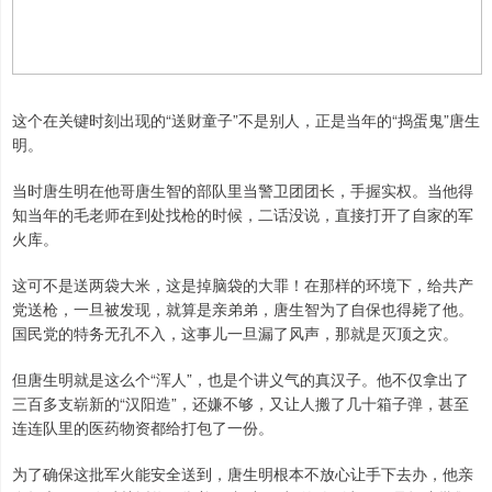
这个在关键时刻出现的“送财童子”不是别人，正是当年的“捣蛋鬼”唐生
明。
当时唐生明在他哥唐生智的部队里当警卫团团长，手握实权。当他得
知当年的毛老师在到处找枪的时候，二话没说，直接打开了自家的军
火库。
这可不是送两袋大米，这是掉脑袋的大罪！在那样的环境下，给共产
党送枪，一旦被发现，就算是亲弟弟，唐生智为了自保也得毙了他。
国民党的特务无孔不入，这事儿一旦漏了风声，那就是灭顶之灾。
但唐生明就是这么个“浑人”，也是个讲义气的真汉子。他不仅拿出了
三百多支崭新的“汉阳造”，还嫌不够，又让人搬了几十箱子弹，甚至
连连队里的医药物资都给打包了一份。
为了确保这批军火能安全送到，唐生明根本不放心让手下去办，他亲