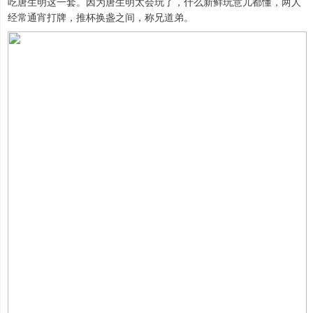
吃唐生明这一套。因为唐生明太会玩了，什么新鲜玩意儿都懂，两人
经常通宵打牌，推杯换盏之间，称兄道弟。