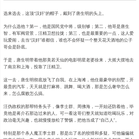
选来选去，这顶“汉奸”的帽子，戴到了唐生明的头上。
为什么选他？第一，他是国民党中将，级别够；第二，他哥是唐生
智，有军阀背景，汪精卫想拉拢；第三，也是最重要的一点，这人爱
玩爱闹，去当“汉奸”谁都信，谁也不会怀疑一个整天花天酒地的公子
哥会是卧底。
于是，唐生明带着他那美若天仙的电影明星老婆徐来，大摇大摆地去
了南京和上海，投靠了汪精卫。
这一去，唐生明彻底放飞了自我。在上海滩，他住最豪华的别墅，开
最贵的汽车，天天就是打麻将、跳舞、喝大酒，那是怎么奢华怎么
来，怎么腐败怎么搞。
汪伪政权的那帮特务头子，像李士群、周佛海，一开始还防着他，毕
竟他是蒋介石那边过来的人。可一看这哥们整天就知道吃喝玩乐，对
政治毫无兴趣，也就慢慢放松了警惕，把他当成了“自己人”。
特别是那个杀人魔王李士群，那是出了名的狡猾和多疑。可他偏偏就