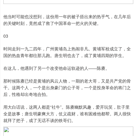
他当时可能也没想到，这份用一年的被子捂出来的热乎气，在几年后
的关键时刻，竟然成了救了中国革命一把火的关键。
03
时间走到一九二四年，广州黄埔岛上热闹非凡。黄埔军校成立了，全
国的热血青年都往那儿跑。唐生明也去了，成了黄埔四期的学生。
在这儿，他遇到了另一个改变他命运轨迹的人——陈赓。
那时候陈赓已经是黄埔的风云人物，一期的老大哥，又是共产党的骨
干。这两个人，一个是出身豪门的公子哥，一个是投身革命的将门之
后，性格却出奇地合拍。
用大白话说，这两人都是“社牛”。陈赓幽默风趣，爱开玩笑，肚子里
全是故事；唐生明豪爽大方，仗义疏财，谁有困难他都帮。两人很快
就拜了把子，成了无话不谈的铁哥们。