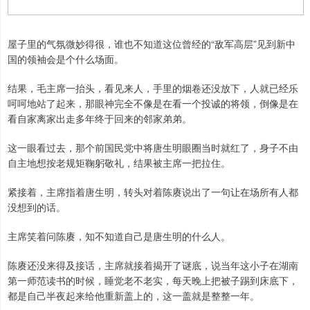
屋子里的气氛微妙得很，谁也不知道这位曾经的“敌军高层”见到新中
国的领袖会是个什么场面。
结果，毛主席一抬头，看见来人，手里的烟卷还没放下，人就已经乐
呵呵地站了起来，那眼神完全不像是在看一个投诚的将领，倒像是在
看自家离家出走多年终于回来的邻家弟弟。
这一眼看过去，那个前国民党中将唐生明眼圈当时就红了，身子不由
自主地想按老规矩鞠躬敬礼，结果被主席一把拉住。
紧接着，主席指着唐生明，转头对着陈赓说出了一句让在场所有人都
没想到的话。
主席笑着问陈赓，知不知道自己是唐生明的什么人。
陈赓还没来得及接话，主席就接着揭开了谜底，说当年这小子在湖南
第一师范读书的时候，睡觉老不老实，每天晚上把被子踢到床底下，
都是自己半夜起来给他重新盖上的，这一盖就是整整一年。