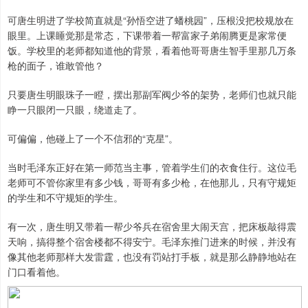
可唐生明进了学校简直就是“孙悟空进了蟠桃园”，压根没把校规放在
眼里。上课睡觉那是常态，下课带着一帮富家子弟闹腾更是家常便
饭。学校里的老师都知道他的背景，看着他哥哥唐生智手里那几万条
枪的面子，谁敢管他？
只要唐生明眼珠子一瞪，摆出那副军阀少爷的架势，老师们也就只能
睁一只眼闭一只眼，绕道走了。
可偏偏，他碰上了一个不信邪的“克星”。
当时毛泽东正好在第一师范当主事，管着学生们的衣食住行。这位毛
老师可不管你家里有多少钱，哥哥有多少枪，在他那儿，只有守规矩
的学生和不守规矩的学生。
有一次，唐生明又带着一帮少爷兵在宿舍里大闹天宫，把床板敲得震
天响，搞得整个宿舍楼都不得安宁。毛泽东推门进来的时候，并没有
像其他老师那样大发雷霆，也没有罚站打手板，就是那么静静地站在
门口看着他。