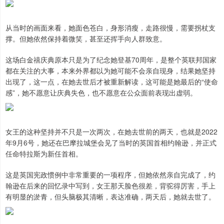
从当时的画面来看，她面色苍白，身形消瘦，走路很慢，需要拐杖支
撑。但她依然保持着微笑，甚至还挥手向人群致意。
这场白金禧庆典原本只是为了纪念她登基70周年，是整个英联邦国家
都在关注的大事，本来外界都以为她可能不会亲自现身，结果她坚持
出现了，这一点，在她去世后才被重新解读，这可能是她最后的“使命
感”，她不愿意让庆典失色，也不愿意在公众面前表现出虚弱。
女王的这种坚持并不只是一次两次，在她去世前的两天，也就是2022
年9月6号，她还在巴摩拉城堡会见了当时的英国首相约翰逊，并正式
任命特拉斯为新任首相。
这是英国宪政惯例中非常重要的一项程序，但她依然亲自完成了，约
翰逊在后来的回忆录中写到，女王那天脸色很差，背驼得厉害，手上
有明显的淤青，但头脑极其清晰，表达准确，两天后，她就去世了。