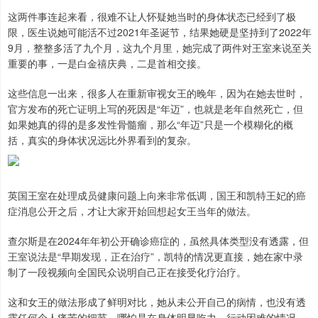
这两件事连起来看，很难不让人怀疑她当时的身体状态已经到了极
限，医生说她可能活不过2021年圣诞节，结果她硬是坚持到了2022年
9月，整整多活了九个月，这九个月里，她完成了两件对王室来说至关
重要的事，一是白金禧庆典，二是首相交接。
这些信息一出来，很多人在重新审视女王的晚年，因为在她去世时，
官方发布的死亡证明上写的死因是“年迈”，也就是老年自然死亡，但
如果她真的得的是多发性骨髓瘤，那么“年迈”只是一个模糊化的概
括，真实的身体状况远比外界看到的复杂。
英国王室在处理成员健康问题上向来非常低调，国王和凯特王妃的癌
症消息公开之后，才让大家开始回想起女王当年的做法。
查尔斯是在2024年年初公开确诊癌症的，虽然具体类型没有透露，但
王室说法是“早期发现，正在治疗”，凯特的情况更直接，她在家中录
制了一段视频向全国民众说明自己正在接受化疗治疗。
这和女王的做法形成了鲜明对比，她从未公开自己的病情，也没有透
露任何个人痛苦的细节，哪怕是在身体明显吃力、行动困难的情况