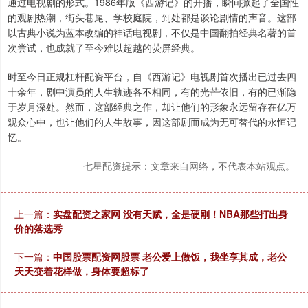
通过电视剧的形式。1986年版《西游记》的开播，瞬间掀起了全国性
的观剧热潮，街头巷尾、学校庭院，到处都是谈论剧情的声音。这部
以古典小说为蓝本改编的神话电视剧，不仅是中国翻拍经典名著的首
次尝试，也成就了至今难以超越的荧屏经典。
时至今日正规杠杆配资平台，自《西游记》电视剧首次播出已过去四
十余年，剧中演员的人生轨迹各不相同，有的光芒依旧，有的已渐隐
于岁月深处。然而，这部经典之作，却让他们的形象永远留存在亿万
观众心中，也让他们的人生故事，因这部剧而成为无可替代的永恒记
忆。
七星配资提示：文章来自网络，不代表本站观点。
上一篇：
实盘配资之家网 没有天赋，全是硬刚！NBA那些打出身
价的落选秀
下一篇：
中国股票配资网股票 老公爱上做饭，我坐享其成，老公
天天变着花样做，身体要超标了