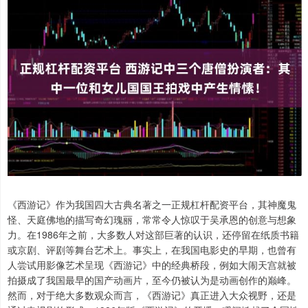
《西游记》作为我国四大古典名著之一正规杠杆配资平台，其神魔鬼
怪、天庭佛地的描写奇幻瑰丽，常常令人惊叹于吴承恩的创意与想象
力。在1986年之前，大多数人对这部巨著的认识，还停留在纸质书籍
或京剧、评剧等舞台艺术上。事实上，在我国电影史的早期，也曾有
人尝试用影像艺术呈现《西游记》中的经典桥段，例如大闹天宫就被
拍摄成了我国最早的国产动画片，至今仍被认为是动画创作的巅峰。
然而，对于绝大多数观众而言，《西游记》真正进入大众视野，还是