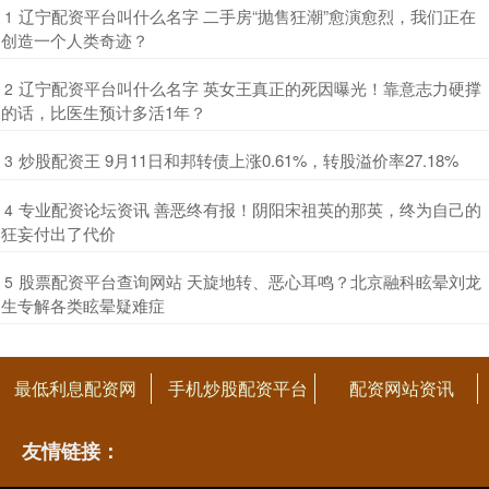
​辽宁配资平台叫什么名字 二手房“抛售狂潮”愈演愈烈，我们正在
1
创造一个人类奇迹？
​辽宁配资平台叫什么名字 英女王真正的死因曝光！靠意志力硬撑
2
的话，比医生预计多活1年？
​炒股配资王 9月11日和邦转债上涨0.61%，转股溢价率27.18%
3
​专业配资论坛资讯 善恶终有报！阴阳宋祖英的那英，终为自己的
4
狂妄付出了代价
​股票配资平台查询网站 天旋地转、恶心耳鸣？北京融科眩晕刘龙
5
生专解各类眩晕疑难症
最低利息配资网
手机炒股配资平台
配资网站资讯
友情链接：