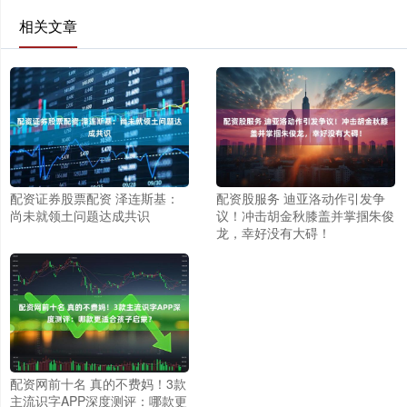
相关文章
配资证券股票配资 泽连斯基：
配资股服务 迪亚洛动作引发争
尚未就领土问题达成共识
议！冲击胡金秋膝盖并掌掴朱俊
龙，幸好没有大碍！
配资网前十名 真的不费妈！3款
主流识字APP深度测评：哪款更