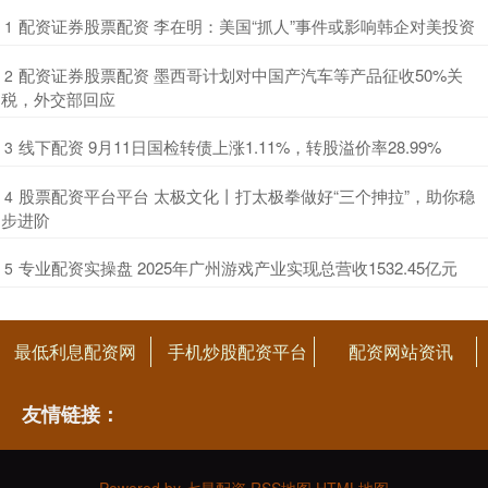
​配资证券股票配资 李在明：美国“抓人”事件或影响韩企对美投资
1
​配资证券股票配资 墨西哥计划对中国产汽车等产品征收50%关
2
税，外交部回应
​线下配资 9月11日国检转债上涨1.11%，转股溢价率28.99%
3
​股票配资平台平台 太极文化丨打太极拳做好“三个抻拉”，助你稳
4
步进阶
​专业配资实操盘 2025年广州游戏产业实现总营收1532.45亿元
5
最低利息配资网
手机炒股配资平台
配资网站资讯
友情链接：
Powered by
七星配资
RSS地图
HTML地图