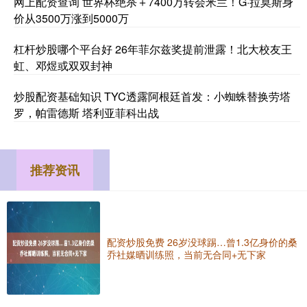
网上配资查询 世界杯绝杀＋7400万转会米兰！G·拉莫斯身
价从3500万涨到5000万
杠杆炒股哪个平台好 26年菲尔兹奖提前泄露！北大校友王
虹、邓煜或双双封神
炒股配资基础知识 TYC透露阿根廷首发：小蜘蛛替换劳塔
罗，帕雷德斯 塔利亚菲科出战
推荐资讯
配资炒股免费 26岁没球踢…曾1.3亿身价的桑
乔社媒晒训练照，当前无合同+无下家